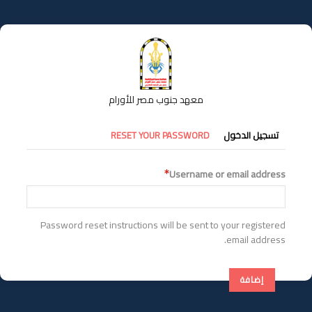
تجاوز
إلى
المحتوى
الرئيسي
معهد جنوب مصر للأورام
التبويبات
تسجيل الدخول
RESET YOUR PASSWORD
الأساسية
Username or email address
Password reset instructions will be sent to your registered
email address.