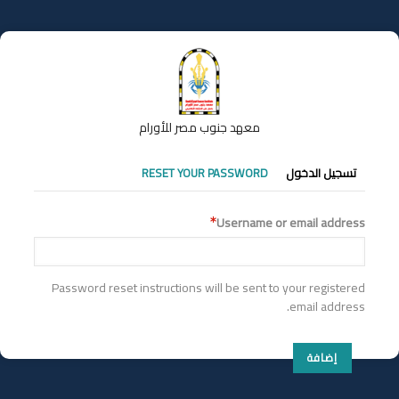
تجاوز
إلى
المحتوى
الرئيسي
معهد جنوب مصر للأورام
التبويبات
تسجيل الدخول
RESET YOUR PASSWORD
الأساسية
Username or email address
Password reset instructions will be sent to your registered
email address.