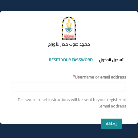
تجاوز
إلى
المحتوى
الرئيسي
معهد جنوب مصر للأورام
التبويبات
تسجيل الدخول
RESET YOUR PASSWORD
الأساسية
Username or email address
Password reset instructions will be sent to your registered
email address.