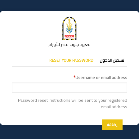
تجاوز
إلى
المحتوى
الرئيسي
معهد جنوب مصر للأورام
التبويبات
تسجيل الدخول
RESET YOUR PASSWORD
الأساسية
Username or email address
Password reset instructions will be sent to your registered
email address.