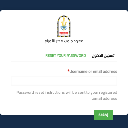
تجاوز
إلى
المحتوى
الرئيسي
معهد جنوب مصر للأورام
التبويبات
تسجيل الدخول
RESET YOUR PASSWORD
الأساسية
Username or email address
Password reset instructions will be sent to your registered
email address.