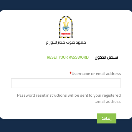
تجاوز
إلى
المحتوى
الرئيسي
معهد جنوب مصر للأورام
التبويبات
تسجيل الدخول
RESET YOUR PASSWORD
الأساسية
Username or email address
Password reset instructions will be sent to your registered
email address.