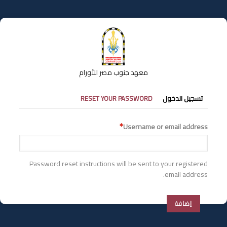
تجاوز
إلى
المحتوى
الرئيسي
معهد جنوب مصر للأورام
التبويبات
تسجيل الدخول
RESET YOUR PASSWORD
الأساسية
Username or email address
Password reset instructions will be sent to your registered
email address.