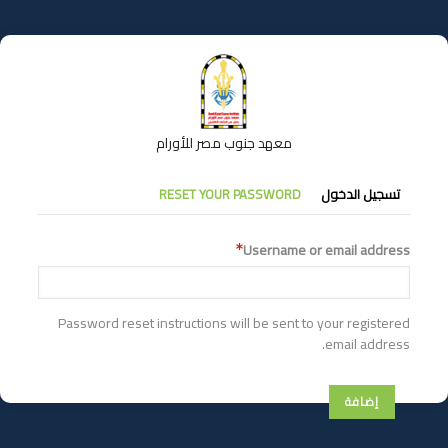
تجاوز
إلى
المحتوى
الرئيسي
معهد جنوب مصر للأورام
التبويبات
تسجيل الدخول
RESET YOUR PASSWORD
الأساسية
Username or email address
Password reset instructions will be sent to your registered
email address.