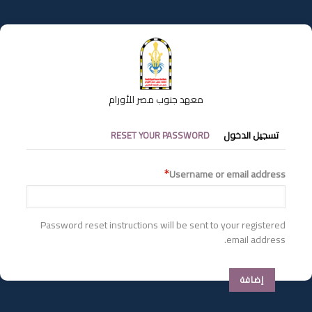
تجاوز
إلى
المحتوى
الرئيسي
معهد جنوب مصر للأورام
التبويبات
تسجيل الدخول
RESET YOUR PASSWORD
الأساسية
Username or email address
Password reset instructions will be sent to your registered
email address.