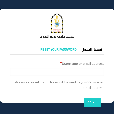
تجاوز
إلى
المحتوى
الرئيسي
معهد جنوب مصر للأورام
التبويبات
تسجيل الدخول
RESET YOUR PASSWORD
الأساسية
Username or email address
Password reset instructions will be sent to your registered
email address.