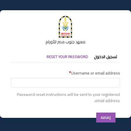
تجاوز
إلى
المحتوى
الرئيسي
معهد جنوب مصر للأورام
التبويبات
تسجيل الدخول
RESET YOUR PASSWORD
الأساسية
Username or email address
Password reset instructions will be sent to your registered
email address.