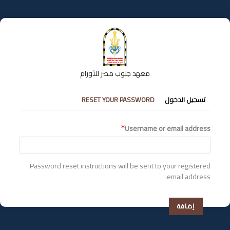
تجاوز
إلى
المحتوى
الرئيسي
معهد جنوب مصر للأورام
التبويبات
تسجيل الدخول
RESET YOUR PASSWORD
الأساسية
Username or email address
Password reset instructions will be sent to your registered
email address.