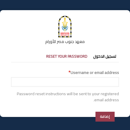
تجاوز
إلى
المحتوى
الرئيسي
معهد جنوب مصر للأورام
التبويبات
تسجيل الدخول
RESET YOUR PASSWORD
الأساسية
Username or email address
Password reset instructions will be sent to your registered
email address.