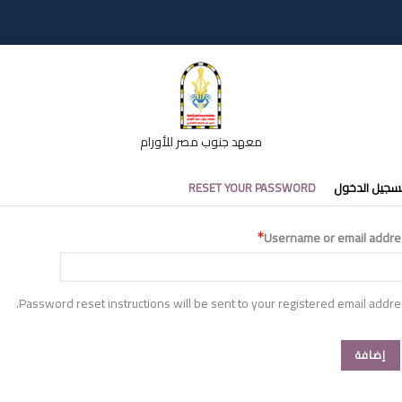
معهد جنوب مصر للأورام
تبويبات
سجيل الدخول
RESET YOUR PASSWORD
أساسية
Username or email addre
Password reset instructions will be sent to your registered email addre