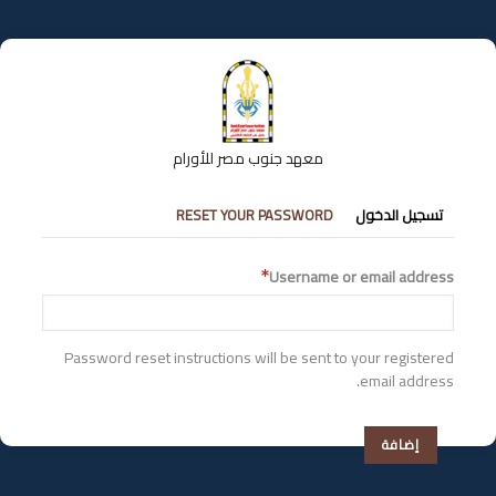
تجاوز
إلى
المحتوى
الرئيسي
معهد جنوب مصر للأورام
التبويبات
تسجيل الدخول
RESET YOUR PASSWORD
الأساسية
Username or email address
Password reset instructions will be sent to your registered
email address.