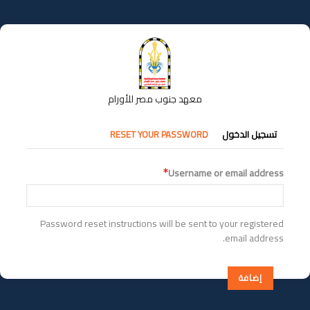
تجاوز
إلى
المحتوى
الرئيسي
معهد جنوب مصر للأورام
التبويبات
تسجيل الدخول
RESET YOUR PASSWORD
الأساسية
Username or email address
Password reset instructions will be sent to your registered
email address.