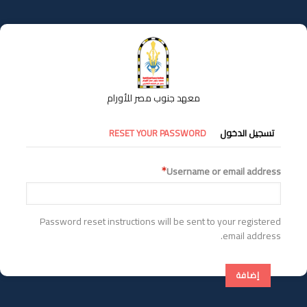
تجاوز
إلى
المحتوى
الرئيسي
معهد جنوب مصر للأورام
التبويبات
تسجيل الدخول
RESET YOUR PASSWORD
الأساسية
Username or email address
Password reset instructions will be sent to your registered
email address.