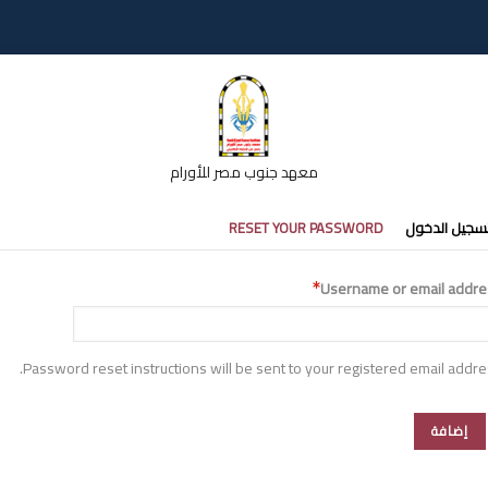
معهد جنوب مصر للأورام
تبويبات
سجيل الدخول
RESET YOUR PASSWORD
أساسية
Username or email addre
Password reset instructions will be sent to your registered email addre