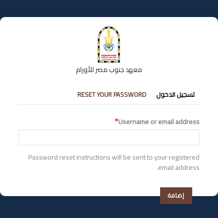
تجاوز
إلى
المحتوى
الرئيسي
معهد جنوب مصر للأورام
التبويبات
تسجيل الدخول
RESET YOUR PASSWORD
الأساسية
Username or email address
Password reset instructions will be sent to your registered
email address.