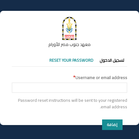
تجاوز
إلى
المحتوى
الرئيسي
معهد جنوب مصر للأورام
التبويبات
تسجيل الدخول
RESET YOUR PASSWORD
الأساسية
Username or email address
Password reset instructions will be sent to your registered
email address.