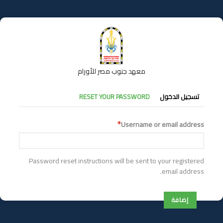
تجاوز
إلى
المحتوى
الرئيسي
معهد جنوب مصر للأورام
التبويبات
تسجيل الدخول
RESET YOUR PASSWORD
الأساسية
Username or email address
Password reset instructions will be sent to your registered
email address.