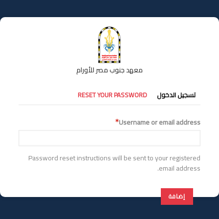
تجاوز
إلى
المحتوى
الرئيسي
معهد جنوب مصر للأورام
التبويبات
تسجيل الدخول
RESET YOUR PASSWORD
الأساسية
Username or email address
Password reset instructions will be sent to your registered
email address.