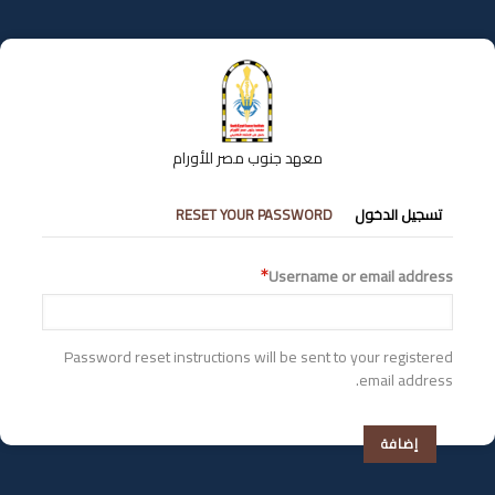
تجاوز
إلى
المحتوى
الرئيسي
معهد جنوب مصر للأورام
التبويبات
تسجيل الدخول
RESET YOUR PASSWORD
الأساسية
Username or email address
Password reset instructions will be sent to your registered
email address.