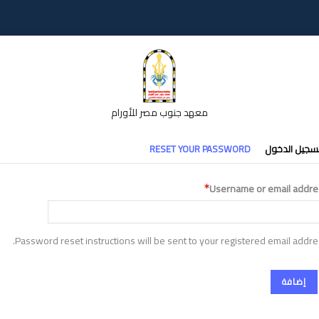
معهد جنوب مصر للأورام
تبويبات
سجيل الدخول
RESET YOUR PASSWORD
أساسية
Username or email addre
Password reset instructions will be sent to your registered email addre