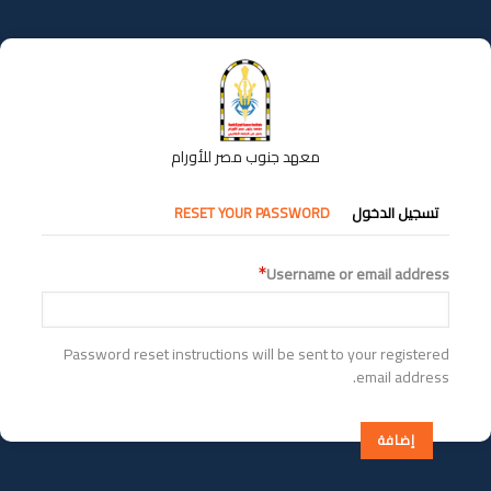
تجاوز
إلى
المحتوى
الرئيسي
معهد جنوب مصر للأورام
التبويبات
تسجيل الدخول
RESET YOUR PASSWORD
الأساسية
Username or email address
Password reset instructions will be sent to your registered
email address.