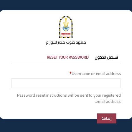
تجاوز
إلى
المحتوى
الرئيسي
معهد جنوب مصر للأورام
التبويبات
تسجيل الدخول
RESET YOUR PASSWORD
الأساسية
Username or email address
Password reset instructions will be sent to your registered
email address.