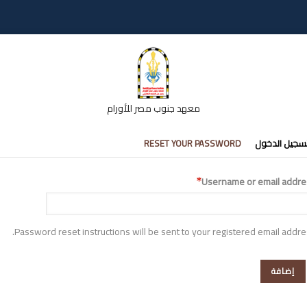
معهد جنوب مصر للأورام
تبويبات
سجيل الدخول
RESET YOUR PASSWORD
أساسية
Username or email addre
Password reset instructions will be sent to your registered email addre