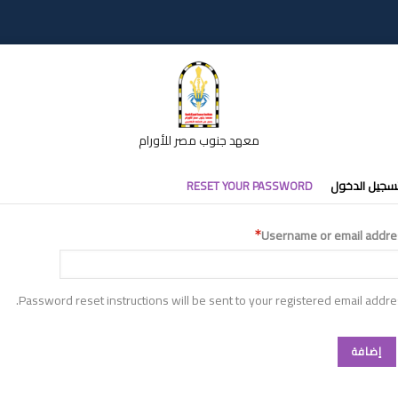
معهد جنوب مصر للأورام
تبويبات
سجيل الدخول
RESET YOUR PASSWORD
أساسية
Username or email addre
Password reset instructions will be sent to your registered email addre