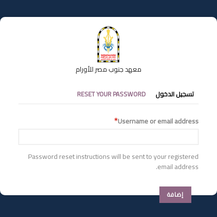
تجاوز
إلى
المحتوى
الرئيسي
معهد جنوب مصر للأورام
التبويبات
تسجيل الدخول
RESET YOUR PASSWORD
الأساسية
Username or email address
Password reset instructions will be sent to your registered
email address.