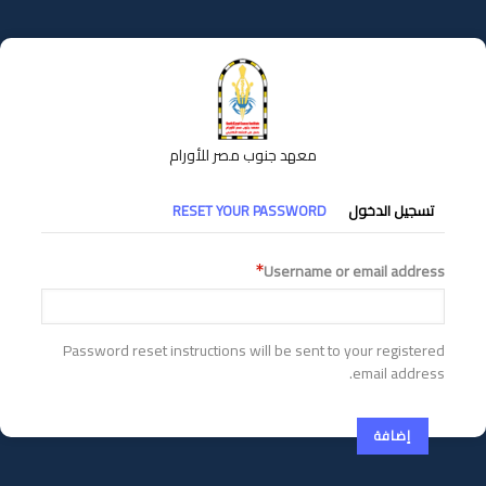
تجاوز
إلى
المحتوى
الرئيسي
معهد جنوب مصر للأورام
التبويبات
تسجيل الدخول
RESET YOUR PASSWORD
الأساسية
Username or email address
Password reset instructions will be sent to your registered
email address.