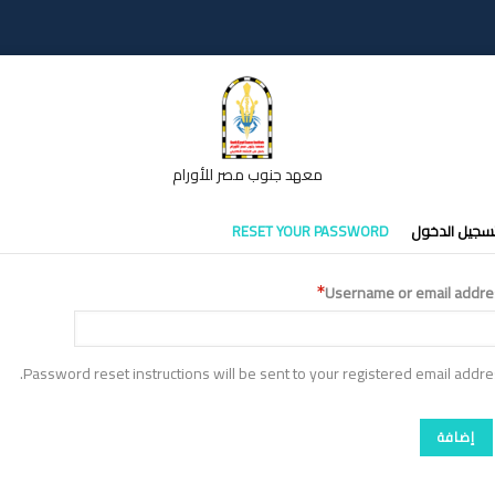
معهد جنوب مصر للأورام
تبويبات
سجيل الدخول
RESET YOUR PASSWORD
أساسية
Username or email addre
Password reset instructions will be sent to your registered email addre