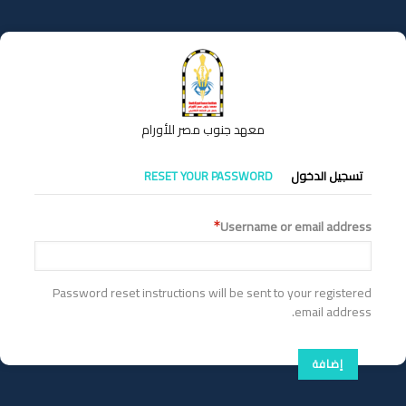
تجاوز
إلى
المحتوى
الرئيسي
معهد جنوب مصر للأورام
التبويبات
تسجيل الدخول
RESET YOUR PASSWORD
الأساسية
Username or email address
Password reset instructions will be sent to your registered
email address.