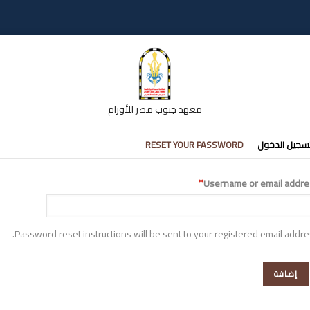
معهد جنوب مصر للأورام
تبويبات
سجيل الدخول
RESET YOUR PASSWORD
أساسية
Username or email addre
Password reset instructions will be sent to your registered email addre