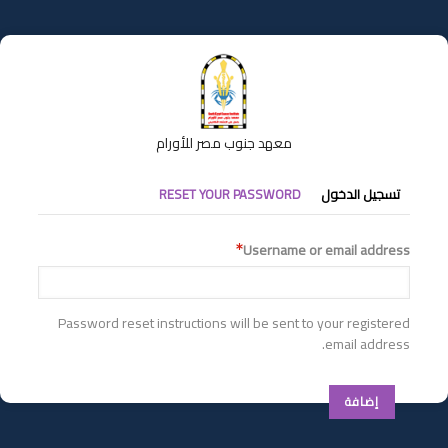
تجاوز
إلى
المحتوى
الرئيسي
معهد جنوب مصر للأورام
التبويبات
تسجيل الدخول
RESET YOUR PASSWORD
الأساسية
Username or email address
Password reset instructions will be sent to your registered
email address.