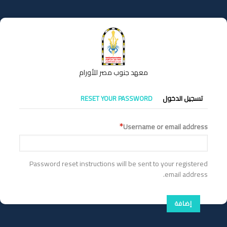
تجاوز
إلى
المحتوى
الرئيسي
معهد جنوب مصر للأورام
التبويبات
تسجيل الدخول
RESET YOUR PASSWORD
الأساسية
Username or email address
Password reset instructions will be sent to your registered
email address.