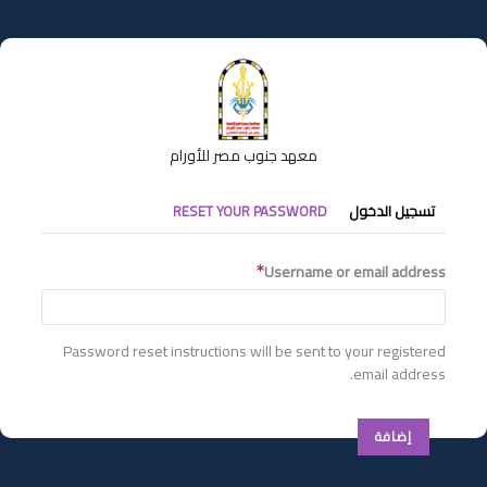
تجاوز
إلى
المحتوى
الرئيسي
معهد جنوب مصر للأورام
التبويبات
تسجيل الدخول
RESET YOUR PASSWORD
الأساسية
Username or email address
Password reset instructions will be sent to your registered
email address.