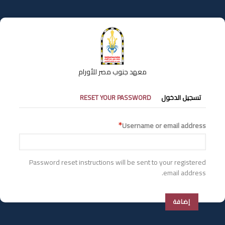
تجاوز
إلى
المحتوى
الرئيسي
معهد جنوب مصر للأورام
التبويبات
تسجيل الدخول
RESET YOUR PASSWORD
الأساسية
Username or email address
Password reset instructions will be sent to your registered
email address.