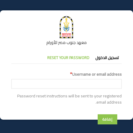
تجاوز
إلى
المحتوى
الرئيسي
معهد جنوب مصر للأورام
التبويبات
تسجيل الدخول
RESET YOUR PASSWORD
الأساسية
Username or email address
Password reset instructions will be sent to your registered
email address.