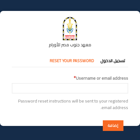
تجاوز
إلى
المحتوى
الرئيسي
معهد جنوب مصر للأورام
التبويبات
تسجيل الدخول
RESET YOUR PASSWORD
الأساسية
Username or email address
Password reset instructions will be sent to your registered
email address.