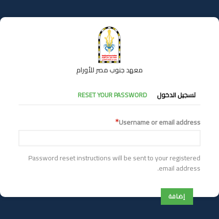
تجاوز
إلى
المحتوى
الرئيسي
معهد جنوب مصر للأورام
التبويبات
تسجيل الدخول
RESET YOUR PASSWORD
الأساسية
Username or email address
Password reset instructions will be sent to your registered
email address.