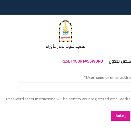
معهد جنوب مصر للأورام
تبويبات
سجيل الدخول
RESET YOUR PASSWORD
أساسية
Username or email addre
Password reset instructions will be sent to your registered email addre