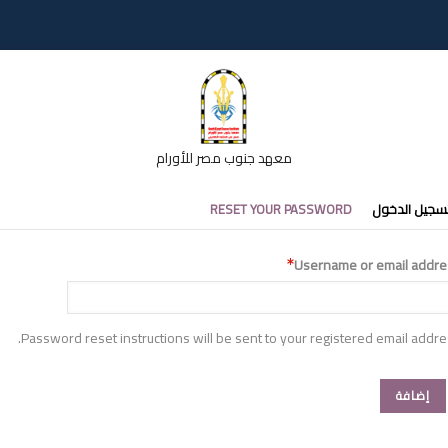
معهد جنوب مصر للأورام
تبويبات
سجيل الدخول
RESET YOUR PASSWORD
أساسية
Username or email addre
Password reset instructions will be sent to your registered email addre