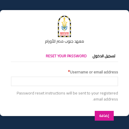
تجاوز
إلى
المحتوى
الرئيسي
معهد جنوب مصر للأورام
التبويبات
تسجيل الدخول
RESET YOUR PASSWORD
الأساسية
Username or email address
Password reset instructions will be sent to your registered
email address.