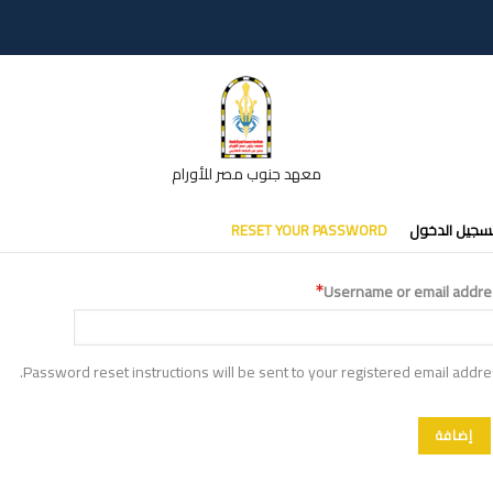
معهد جنوب مصر للأورام
تبويبات
سجيل الدخول
RESET YOUR PASSWORD
أساسية
Username or email addre
Password reset instructions will be sent to your registered email addre