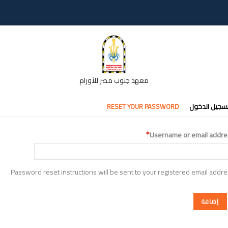
معهد جنوب مصر للأورام
تبويبات
سجيل الدخول
RESET YOUR PASSWORD
أساسية
Username or email addre
Password reset instructions will be sent to your registered email addre