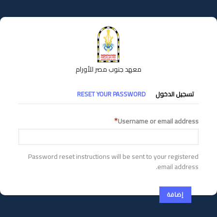
تجاوز
إلى
المحتوى
الرئيسي
معهد جنوب مصر للأورام
التبويبات
تسجيل الدخول
RESET YOUR PASSWORD
الأساسية
Username or email address
Password reset instructions will be sent to your registered
email address.