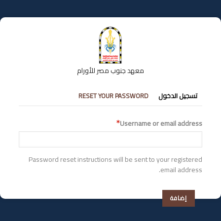
تجاوز
إلى
المحتوى
الرئيسي
معهد جنوب مصر للأورام
التبويبات
تسجيل الدخول
RESET YOUR PASSWORD
الأساسية
Username or email address
Password reset instructions will be sent to your registered
email address.