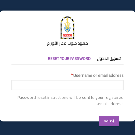
تجاوز
إلى
المحتوى
الرئيسي
معهد جنوب مصر للأورام
التبويبات
تسجيل الدخول
RESET YOUR PASSWORD
الأساسية
Username or email address
Password reset instructions will be sent to your registered
email address.