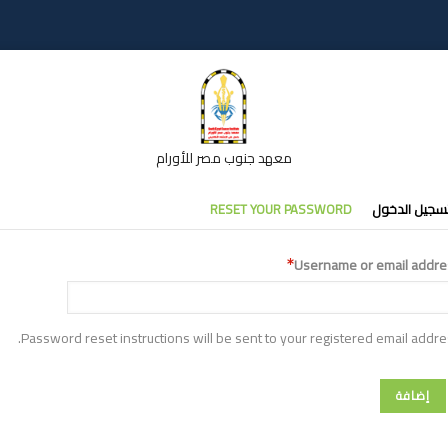
معهد جنوب مصر للأورام
تبويبات
سجيل الدخول
RESET YOUR PASSWORD
أساسية
Username or email addre
Password reset instructions will be sent to your registered email addre