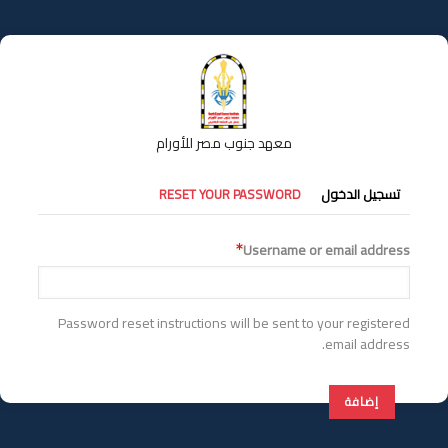
تجاوز
إلى
المحتوى
الرئيسي
معهد جنوب مصر للأورام
التبويبات
تسجيل الدخول
RESET YOUR PASSWORD
الأساسية
Username or email address
Password reset instructions will be sent to your registered
email address.